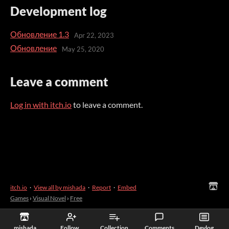
Development log
Обновление 1.3
Apr 22, 2023
Обновление
May 25, 2020
Leave a comment
Log in with itch.io
to leave a comment.
itch.io
·
View all by mishada
·
Report
·
Embed
Games
›
Visual Novel
›
Free
mishada
Follow
Collection
Comments
Devlog